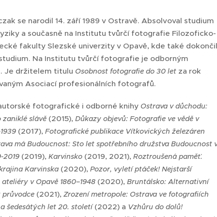
zak se narodil 14. září 1989 v Ostravě. Absolvoval studium
yziky a současně na Institutu tvůrčí fotografie Filozoficko-
ecké fakulty Slezské univerzity v Opavě, kde také dokonči
tudium. Na Institutu tvůrčí fotografie je odborným
 Je držitelem titulu
za rok
Osobnost fotografie do 30 let
vaným Asociací profesionálních fotografů.
 autorské fotografické i odborné knihy
Ostrava v důchodu:
(2015),
 zaniklé slávě
Důkazy objevů: Fotografie ve vědě v
(2017),
–1939
Fotografické publikace Vítkovických železáren
ava má Budoucnost: Sto let spotřebního družstva Budoucnost 
(2019),
(2019, 2021),
9-2019
Karvinsko
Roztroušená paměť.
(2020),
krajina Karvinska
Pozor, vyletí ptáček! Nejstarší
(2020),
é ateliéry v Opavě 1860–1948
Bruntálsko: Alternativní
(2021),
ý průvodce
Zrození metropole: Ostrava ve fotografiích
(2022) a
 šedesátých let 20. století
Vzhůru do dolů!