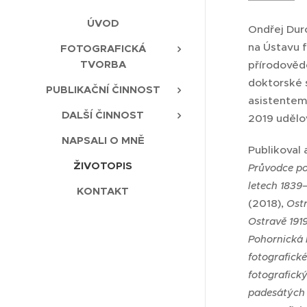
ÚVOD
Ondřej Durc
na Ústavu f
FOTOGRAFICKÁ
TVORBA
přírodověd
doktorské s
PUBLIKAČNÍ ČINNOST
asistentem.
DALŠÍ ČINNOST
2019 udělo
NAPSALI O MNĚ
Publikoval
ŽIVOTOPIS
Průvodce po
letech 1839
KONTAKT
(2018),
Ostr
Ostravě 191
Pohornická 
fotografick
fotografick
padesátých a