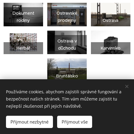
Dokument
Ostravské
rodiny
prodejny
Ostrava
Ostrava v
Herbář
důchodu
Karvinsko
Bruntálsko
Používáme cookies, abychom zajistili správné fungování a
bezpečnost našich stránek. Tím vám můžeme zajistit tu
nejlepší zkušenost při jejich návštěvě.
Přijmout nezbytné
Přijmout vše
Vytvořeno službou
Webnode
Cookies